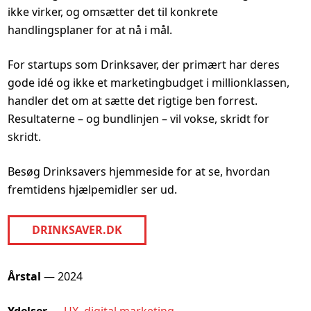
ikke virker, og omsætter det til konkrete
handlingsplaner for at nå i mål.
For startups som Drinksaver, der primært har deres
gode idé og ikke et marketingbudget i millionklassen,
handler det om at sætte det rigtige ben forrest.
Resultaterne – og bundlinjen – vil vokse, skridt for
skridt.
Besøg Drinksavers hjemmeside for at se, hvordan
fremtidens hjælpemidler ser ud.
DRINKSAVER.DK
Mere info
Årstal
— 2024
Ydelser
—
UX
,
digital marketing