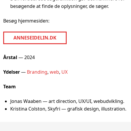
besøgende at finde de oplysninger, de søger.
Besøg hjemmesiden:
ANNESEIDELIN.DK
Mere info
Årstal
— 2024
Ydelser
—
Branding
,
web
,
UX
Team
Jonas Waaben — art direction, UX/UI, webudvikling.
Kristina Colston, Skyfri — grafisk design, illustration.